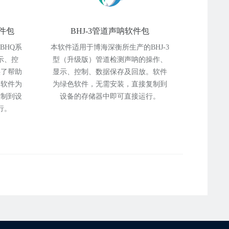
件包
BHJ-3管道声呐软件包
BHQ系
本软件适用于博海深衡所生产的BHJ-3
示、控
型（升级版）管道检测声呐的操作、
供了帮助
显示、控制、数据保存及回放。软件
。软件为
为绿色软件，无需安装，直接复制到
复制到设
设备的存储器中即可直接运行。
行。